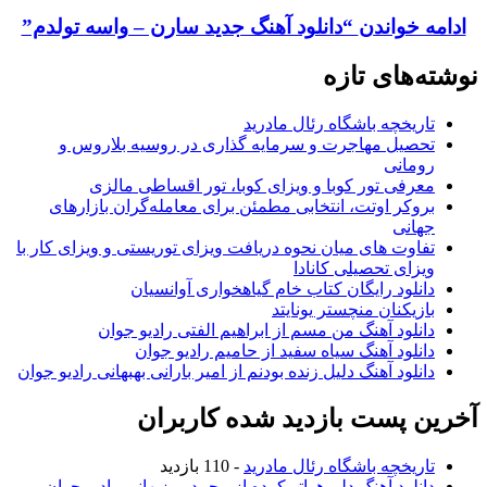
ادامه خواندن
“دانلود آهنگ جدید سارن – واسه تولدم”
نوشته‌های تازه
تاریخچه باشگاه رئال مادرید
تحصیل مهاجرت و سرمایه گذاری در روسیه بلاروس و
رومانی
معرفی تور کوبا و ویزای کوبا، تور اقساطی مالزی
بروکر اوتت، انتخابی مطمئن برای معامله‌گران بازارهای
جهانی
تفاوت های میان نحوه دریافت ویزای توریستی و ویزای کار با
ویزای تحصیلی کانادا
دانلود رایگان کتاب خام گیاهخواری آوانسیان
بازیکنان منچستر یونایتد
دانلود آهنگ من مسم از ابراهیم الفتی رادیو جوان
دانلود آهنگ سیاه سفید از حامیم رادیو جوان
دانلود آهنگ دلیل زنده بودنم از امیر بارانی بهبهانی رادیو جوان
آخرین پست بازدید شده کاربران
تاریخچه باشگاه رئال مادرید
- 110 بازدید
دانلود آهنگ دلم هواتو کرده از محمد روزبهانی رادیو جوان
-