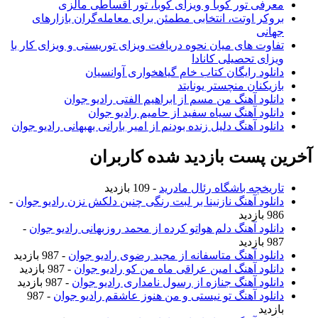
رفی تور کوبا و ویزای کوبا، تور اقساطی مالزی
وکر اوتت، انتخابی مطمئن برای معامله‌گران بازارهای
انی
اوت های میان نحوه دریافت ویزای توریستی و ویزای کار با
زای تحصیلی کانادا
نلود رایگان کتاب خام گیاهخواری آوانسیان
زیکنان منچستر یونایتد
نلود آهنگ من مسم از ابراهیم الفتی رادیو جوان
نلود آهنگ سیاه سفید از حامیم رادیو جوان
نلود آهنگ دلیل زنده بودنم از امیر بارانی بهبهانی رادیو جوان
 پست بازدید شده کاربران
ریخچه باشگاه رئال مادرید
- 109 بازدید
نلود آهنگ نازنینا بر لبت رنگی چنین دلکش نزن رادیو جوان
-
ازدید
نلود آهنگ دلم هواتو کرده از محمد روزبهانی رادیو جوان
-
ازدید
نلود آهنگ متاسفانه از مجید رضوی رادیو جوان
- 987 بازدید
نلود آهنگ امین عراقی ماه من کو رادیو جوان
- 987 بازدید
نلود آهنگ جنازه از رسول نامداری رادیو جوان
- 987 بازدید
نلود آهنگ تو نیستی و من هنوز عاشقم رادیو جوان
- 987
زدید