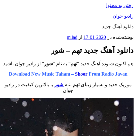
محتوا
ان
هنگ جدید
ه در
2020-01-17
از
milad
د آهنگ جدید تهم – شور
 شنوده آهنگ جدید “
تهم
” به نام “
شور
” از رادیو جوان باشید
Download New Music Taham –
Shoor
From Radio J
دید و بسیار زیبای
تهم
بنام
شور
با بالاترین کیفیت در رادیو
جوان