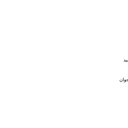
ید
جوان