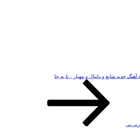
د آهنگ جدید شایع و دانیال و مهیار – تا یه جا
زنی نی