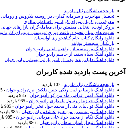
تاریخچه باشگاه رئال مادرید
تحصیل مهاجرت و سرمایه گذاری در روسیه بلاروس و رومانی
معرفی تور کوبا و ویزای کوبا، تور اقساطی مالزی
بروکر اوتت، انتخابی مطمئن برای معامله‌گران بازارهای جهانی
تفاوت های میان نحوه دریافت ویزای توریستی و ویزای کار با وی
دانلود رایگان کتاب خام گیاهخواری آوانسیان
بازیکنان منچستر یونایتد
دانلود آهنگ من مسم از ابراهیم الفتی رادیو جوان
دانلود آهنگ سیاه سفید از حامیم رادیو جوان
دانلود آهنگ دلیل زنده بودنم از امیر بارانی بهبهانی رادیو جوان
آخرین پست بازدید شده کاربران
تاریخچه باشگاه رئال مادرید
- 107 بازدید
دانلود آهنگ نازنینا بر لبت رنگی چنین دلکش نزن رادیو جوان
- 985 بازدید
دانلود آهنگ امین عراقی ماه من کو رادیو جوان
- 985 بازدید
دانلود آهنگ جنازه از رسول نامداری رادیو جوان
- 985 بازدید
دانلود آهنگ تو دنیای منی از محمد جواد فخر رادیو جوان
- 985 بازدید
دانلود آهنگ تو نیستی و من هنوز عاشقم رادیو جوان
- 985 بازدید
دانلود آهنگ نگاه از محمد جواد علی مردانی رادیو جوان
- 985 بازدید
دانلود آهنگ تیغ از ایمان ماهان رادیو جوان
- 986 بازدید
دانلود آهنگ یه زمان میزدن همه دورم رادیو جوان
- 986 بازدید