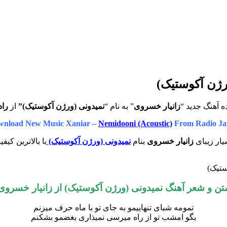
رژن آکوستیک)
ه آهنگ جدید “
زانیار خسروی
” به نام “
نمیدونی (ورژن آکوستیک)”
از
راد
wnload New Music Xaniar –
Nemidooni (Acoustic)
From Radio Ja
یار زیبای
زانیار خسروی
بنام
نمیدونی (ورژن آکوستیک)
با بالاترین کیف
ستیک)
تن و شعر آهنگ نمیدونی (ورژن آکوستیک) از
زانیار خسروی
تمومه شبای تنهاییمو به جای تو با ماه حرف میزنم
بگو امشب تو از راه میرسی نمیذاری بغضمو بشکنم