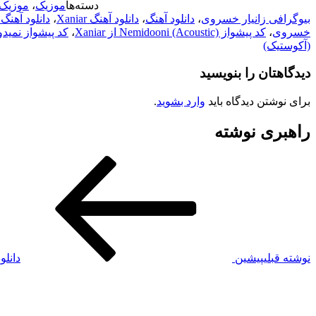
دسته‌ها
موزیک
،
موزیک 
بیوگرافی زانیار خسروی
،
دانلود آهنگ
،
دانلود آهنگ Xaniar
،
دانلود آهنگ
خسروی
،
کد پیشواز Nemidooni (Acoustic) از Xaniar
،
کد پیشواز نمید
(آکوستیک)
دیدگاهتان را بنویسید
برای نوشتن دیدگاه باید
وارد بشوید
.
راهبری نوشته
نوشته قبلی
پیشین
دانل