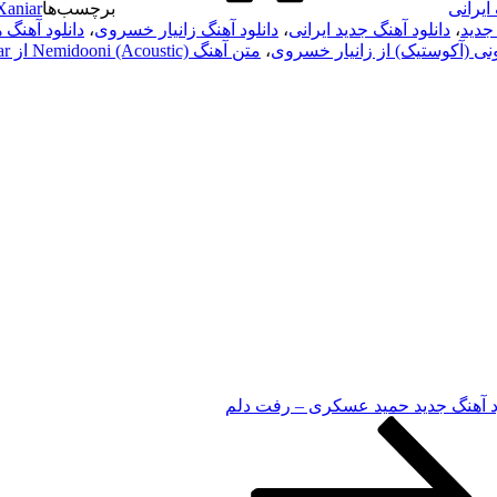
ایرانی
برچسب‌ها
Xaniar
 جدید
،
دانلود آهنگ جدید ایرانی
،
دانلود آهنگ زانیار خسروی
،
دانلود آهنگ های r
ونی (آکوستیک) از زانیار خسروی
،
متن آهنگ Nemidooni (Acoustic) از Xaniar
ود آهنگ جدید حمید عسکری – رفت دلم