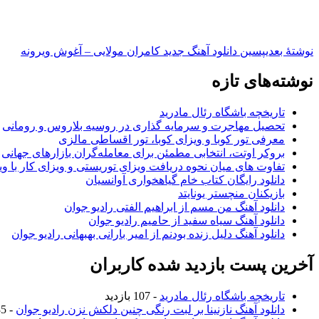
نوشته‌ٔ بعدی
پسین
دانلود آهنگ جدید کامران مولایی – آغوش ویرونه
نوشته‌های تازه
تاریخچه باشگاه رئال مادرید
تحصیل مهاجرت و سرمایه گذاری در روسیه بلاروس و رومانی
معرفی تور کوبا و ویزای کوبا، تور اقساطی مالزی
بروکر اوتت، انتخابی مطمئن برای معامله‌گران بازارهای جهانی
تفاوت های میان نحوه دریافت ویزای توریستی و ویزای کار با وی
دانلود رایگان کتاب خام گیاهخواری آوانسیان
بازیکنان منچستر یونایتد
دانلود آهنگ من مسم از ابراهیم الفتی رادیو جوان
دانلود آهنگ سیاه سفید از حامیم رادیو جوان
دانلود آهنگ دلیل زنده بودنم از امیر بارانی بهبهانی رادیو جوان
آخرین پست بازدید شده کاربران
تاریخچه باشگاه رئال مادرید
- 107 بازدید
دانلود آهنگ نازنینا بر لبت رنگی چنین دلکش نزن رادیو جوان
- 985 بازدید