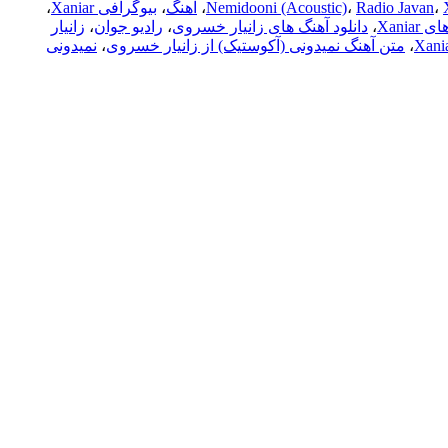
،
Radio Javan
،
Nemidooni (Acoustic)
،
آهنگ
،
بیوگرافی Xaniar
،
Xania
،
دانلود آهنگ های زانیار خسروی
،
رادیو جوان
،
زانیار
،
متن آهنگ نمیدونی (آکوستیک) از زانیار خسروی
،
نمیدونی