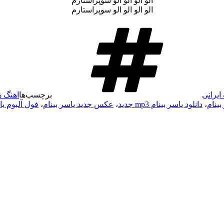
الو الو الو الو سوپراستارم
الو الو الو الو سوپراستارم
ایرانی
برچسب‌ها
اهنگ ه
بینام
،
دانلود یاسر بینام mp3 جدید
،
عکس جدید یاسر بینام
،
فول آلبوم یا