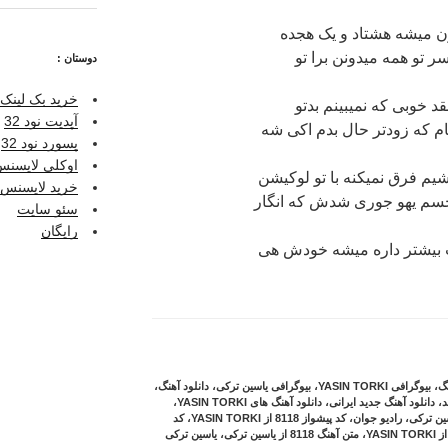
 میشه هشتاد و یک هجده
تو همه میدونن برا تو
دوستان :
خرید بک لینک 
قد خوبی که نمیبینم بدتو
آپدیت نود 32
ام که زودتر حال بدم اکی شه
پسورد نود 32
اوکلی لایسنس ر
یم فرق نمیکنه با تو لوکیشن
خرید لایسنس نو
حسم یهو جوری شدش که انگار
سئو سایت
رایگان
بیشتر داره میشه خودش هی
گ
،
بیوگرافی YASIN TORKI
،
بیوگرافی یاسین ترکی
،
دانلود آهنگ
،
د
،
دانلود آهنگ جدید ایرانی
،
دانلود آهنگ های YASIN TORKI
،
سین ترکی
،
رادیو جوان
،
کد پیشواز 8118 از YASIN TORKI
،
کد
،
متن آهنگ 8118 از یاسین ترکی
،
یاسین ترکی