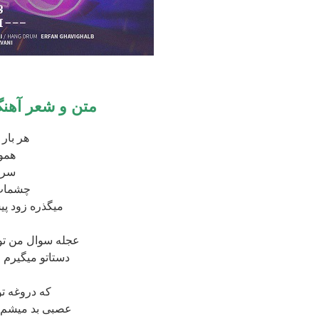
متن و شعر آهنگ 18
هر بار 
همون
سرم
چشمات 
میگذره زود پی
عجله سوال من توی
دستاتو میگیرم 
که دروغه تو
عصبی بد میشم ک