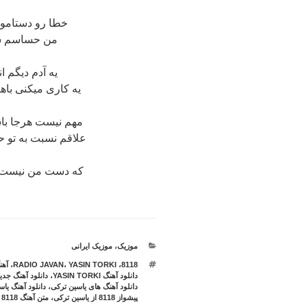
خطا رو دستامون
من حساسم سر 
یه آدم دیگم ان
یه کاری میکنی باه
مهم نیست هرجا باش
علاقم نسبت به تو 
که دست من نیست 
دسته‌ها
موزیک
،
موزیک ایرانی
برچسب‌ها
8118
،
YASIN TORKI
،
RADIO JAVAN
،
آهن
دانلود آهنگ YASIN TORKI
،
دانلود آهنگ جدی
دانلود آهنگ های یاسین ترکی
،
دانلود آهنگ یا
پیشواز 8118 از یاسین ترکی
،
متن آهنگ 8118 از YASIN TORKI