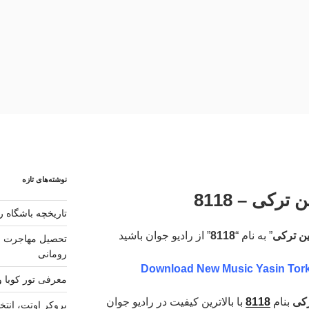
نوشته‌های تازه
ترکی – 8118
تاریخچه باشگاه رئ
ن ترکی
” به نام “
8118
” از رادیو جوان باشید
تحصیل مهاجرت و 
رومانی
Download New Music Yasin Tork
معرفی تور کوبا و
رکی
بنام
8118
با بالاترین کیفیت در رادیو جوان
بروکر اوتت، انتخ