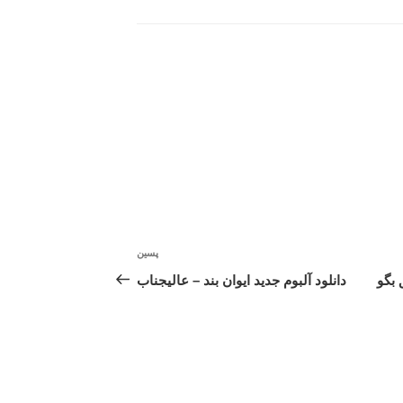
پسین
نوشته‌ٔ
بعدی
 بگو
دانلود آلبوم جدید ایوان بند – عالیجناب