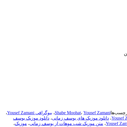
ن
رچسب‌ها
Yousef Zamani
،
Shabe Moohat
،
بیوگرافی Yousef Zamani
،
،
دانلود موزیک های یوسف زمانی
،
دانلود موزیک یوسف
،
متن موزیک شب موهات از یوسف زمانی
،
موزیک
،