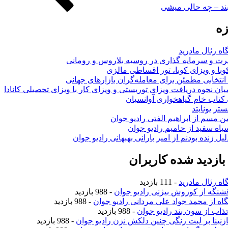
بند – چه حالی میشی
زه
اه رئال مادرید
ت و سرمایه گذاری در روسیه بلاروس و رومانی
با و ویزای کوبا، تور اقساطی مالزی
انتخابی مطمئن برای معامله‌گران بازارهای جهانی
ان نحوه دریافت ویزای توریستی و ویزای کار با ویزای تحصیلی کانادا
ن کتاب خام گیاهخواری آوانسیان
تر یونایتد
من مسم از ابراهیم الفتی رادیو جوان
سیاه سفید از حامیم رادیو جوان
لیل زنده بودنم از امیر بارانی بهبهانی رادیو جوان
ازدید شده کاربران
اه رئال مادرید
- 111 بازدید
قشنگه از کوروش بیژنی رادیو جوان
- 988 بازدید
نگاه از محمد جواد علی مردانی رادیو جوان
- 988 بازدید
جذاب از سون بند رادیو جوان
- 988 بازدید
نازنینا بر لبت رنگی چنین دلکش نزن رادیو جوان
- 988 بازدید