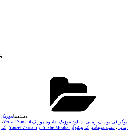
ای
دسته‌ها
موزیک
،
بیوگرافی یوسف زمانی
،
دانلود موزیک
،
دانلود موزیک Yousef Zamani
،
د
زمانی
،
شب موهات
،
کد پیشواز Shabe Moohat از Yousef Zamani
،
کد 