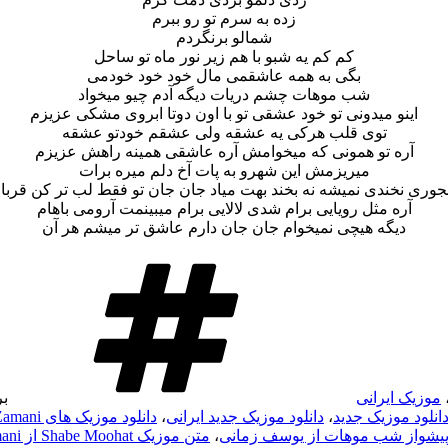
زده به سرم تو رو ببرم
شمالو برنگردم
کم کم یه شبو با هم زیر نور ماه تو ساحل
بگی به همه عاشقمی مال خود خود خودمی
شب موهات چشم دریات دیگه آدم چیو میخواد
اینو میدونی تو خود عشقی تو با اون دوتا ابروی مشکی عزیزم
توی قلب هرکی یه عشقه ولی عشقم خودتو عشقه
آره تو همونی که میخوامش آره عاشقی همینه راهش عزیزم
میریزمش این شهرو به پات آخ دلم میره برات
نجوری نخندی نمیشه نه بخند بهت میاد جان جان تو فقط لب تر کن قربا
آره مثل رویایی برام شدی لالایی برام میبینمت آرومی باهام
دیگه هیچی نمیخوام جان جان دارم عاشق تر میشم هر آن
موزیک ایرانی
ب
انلود موزیک جدید
،
دانلود موزیک جدید ایرانی
،
دانلود موزیک های Yousef Zamani
پیشواز شب موهات از یوسف زمانی
،
متن موزیک Shabe Moohat از Yousef Zamani