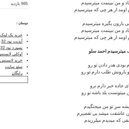
یاد و من نبینمت میترسیدم
985 بازدید
اومد از هر چی که میترسیدم
ی بارون بگیره میترسیدم
دوستان :
یاد و من نبینمت میترسیدم
خرید بک لینک 
اومد از هر چی که میترسیدم
آپدیت نود 32
پسورد نود 32
میترسیدم احمد سلو
اوکلی لایسنس ر
خرید لایسنس نو
م بودی هدر دادن تو رو
سئو سایت
 و بارونش طلب دارم تو رو
رایگان
ی جاده خبر دارم نرو
 میتونست بلد باشه تو رو
شه سرِ تو من میجنگیدم
من عاشقت میشد بی تقصیرم
قی که میدیدم میلرزیدم