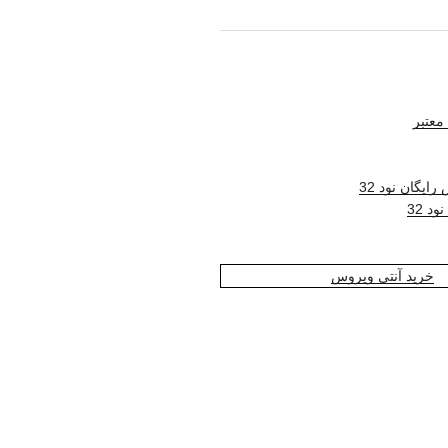
معتبر
ایگان نود 32
د 32
خرید آنتی ویروس