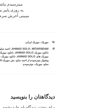
میترسیدم نباش
یه روزی پاییز ب
میبینی آخرش سرم 
موزیک
دسته‌ها
،
موزیک ایرانی
برچسب‌ها
MITARSIDAM
،
AHMAD SOLO
،
احمد سلو
دانلود موزیک AHMAD SOLO
،
دانلود موزی
موزیک های AHMAD SOLO
،
دانلود موزیک 
پیشواز میترسیدم از احمد سلو
،
متن موزیک MITARSIDAM از AHMAD SOLO
سلو
،
موزیک
،
میترسیدم
دیدگاهتان را بنویسید
برای نوشتن دیدگاه باید
وارد بشوید
.