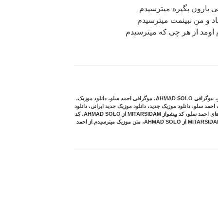
ی بارون بگیره میترسیدم
یاد و من نبینمت میترسیدم
اومد از هر چی که میترسیدم
،
بیوگرافی AHMAD SOLO
،
بیوگرافی احمد سلو
،
دانلود موزیک
،
ک احمد سلو
،
دانلود موزیک جدید
،
دانلود موزیک جدید ایرانی
،
دانلود
های احمد سلو
،
کد پیشواز MITARSIDAM از AHMAD SOLO
،
کد
،
متن موزیک میترسیدم از احمد