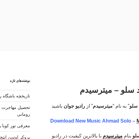
نوشته‌های تازه
د سلو – میترسیدم
تاریخچه باشگاه رئ
 سلو
” به نام “
میترسیدم
” از
رادیو جوان
باشید
تحصیل مهاجرت و 
رومانی
Download New Music Ahmad Solo –
معرفی تور کوبا و
لو
بنام
میترسیدم
با بالاترین کیفیت در رادیو
بروکر اوتت، انتخ