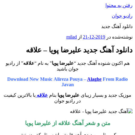
رفتن به محتوا
رادیو جوان
دانلود آهنگ جدید
نوشته‌شده در
2019-12-21
از
milad
دانلود آهنگ جدید علیرضا پویا – علاقه
هم اکنون شنوده آهنگ جدید “
علیرضا پویا
” به نام “
علاقه
” از رادیو
جوان باشید
Download New Music Alireza Pouya –
Alaghe
From Radio
Javan
موزیک جدید و بسیار زیبای
علیرضا پویا
بنام
علاقه
با بالاترین کیفیت
در رادیو جوان
متن و شعر آهنگ علاقه از علیرضا پویا
کیو مثل من دیدی آخه قلبش باشه مثل کف دستش