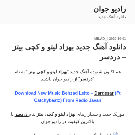
رفتن
رادیو جوان
به
دانلود آهنگ جدید
محتوا
نوشته‌شده
2020-10-01
از
MILAD
در
دانلود آهنگ جدید بهزاد لیتو و کچی بیتز
– دردسر
هم اکنون شنوده آهنگ جدید “
بهزاد لیتو و کچی بیتز
” به نام
“
دردسر
” از رادیو جوان باشید
Download New Music Behzad Leito –
Dardesar
(Ft
Catchybeatz) From Radio Javan
موزیک جدید و بسیار زیبای
بهزاد لیتو و کچی بیتز
بنام
دردسر
با
بالاترین کیفیت در رادیو جوان