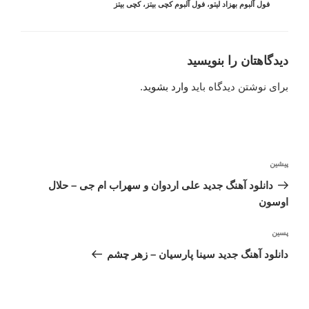
فول آلبوم بهزاد لیتو
،
فول آلبوم کچی بیتز
،
کچی بیتز
دیدگاهتان را بنویسید
برای نوشتن دیدگاه باید
وارد بشوید
.
راهبری
پیشین
نوشته
نوشته
قبلی
دانلود آهنگ جدید علی اردوان و سهراب ام جی – حلال
اوسون
پسین
نوشته‌ٔ
بعدی
دانلود آهنگ جدید سینا پارسیان – زهر چشم