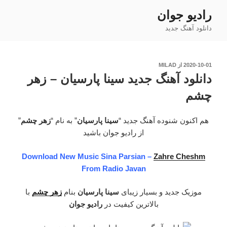
فتن
رادیو جوان
ه
دانلود آهنگ جدید
حتوا
نوشته‌شده
2020-10-01
از
MILAD
در
دانلود آهنگ جدید سینا پارسیان – زهر
چشم
هم اکنون شنوده آهنگ جدید “
سینا پارسیان
” به نام “
زهر چشم
”
از رادیو جوان باشید
Download New Music Sina Parsian –
Zahre Cheshm
From Radio Javan
موزیک جدید و بسیار زیبای
سینا پارسیان
بنام
زهر چشم
با
بالاترین کیفیت در
رادیو جوان