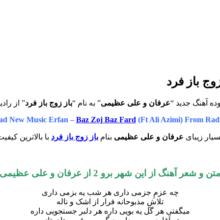
وج باز فرد
ده آهنگ جدید “
عرفان و علی عظیمی
” به نام “
باز زوج باز فرد
” از راد
ad New Music Erfan –
Baz Zoj Baz Fard
(Ft Ali Azimi) From Rad
سیار زیبای
عرفان و علی عظیمی
بنام
باز زوج باز فرد
با بالاترین کیفی
تن و شعر آهنگ از این شهر برو 2 از عرفان و علی عظیمی
چه عزمِ جزمی داری هر شب یه بزمی داری
تلاشِ مذبوحانه فرار از اشک و ناله
میگفتی هر گل یه بویی داره هر دلبر جستجویی داره