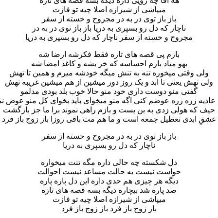
هه آقا چه رویی داره دیگه بسه قصه های تازه
میپاشی از شیرازه اصلا چیه تو فازت
باز باز توی در به در مجروح و خسته از سفر
ناچار که دل رو بسپری به دریا باز باز توی در به در
مجروح و خسته از سفر ناچار که دل رو بسپری به دریا
بازم پی قصه های تازه فقط فکرشه ارضا شه
یهو میاد بازم احساسه که خر بشه و کاغذ امضا شه
ولی وقتی میخوره تنه به تنش میگه خودشه میرم و همین تا تهش
ولی تهش یعنی تا ابد و یک روز دور میشین از هم میشین غریبه تهش
گفتی منو دوست داری خود منو حالا خوب بلد بودی مدلمو
عادیه زره زره عوضم کنی اگه منو میخوای باید بخوای کل منو عوض ن
حیف که هولی زدی به بن بست و بازم راهی نموند برا ما جز بازگشت
عشقِ ابدی تعطیل جمعه است و ما هم مث باقی روزا باز زوج باز فرد
باز باز توی در به در مجروح و خسته از سفر
ناچار که دل رو بسپری به دریا
دل شکسته چه حالی داره مگه تنت میخواره
حواست نیست به حالت مساعد نیست احوالت
دیگه هر چیزی هم حدی داره این دل پاره پاره
صد پاره شد بیچاره دیگه بسه قصه های تازه
میپاشی از شیرازه اصلا چیه تو فازت
باز زوج باز فرد باز زوج باز فرد