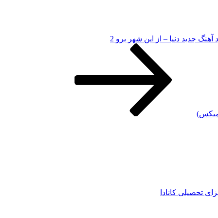
د آهنگ جدید دنیا – از این شهر برو 2
یمیکس)
زای تحصیلی کانادا