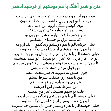
ن و شعر آهنگ
با هم دوستیم
از فرشید ادهمی
موج موهات موج دریاست با تو حسم روی ابراست
پرسه با تو زیر بارون عاشقانس لحظه هامون
توی گوشم میگی آروم من دلم باته
دست من تو خوابم حتی توی دستاته
من چجور طاقت بیارم عشق من بی تو
که نبینم برق تو چشمای مشکیتو
خیلی خوشحالم با هم دوستیم زندگیمون انقد آرومه
ما بدون هم نمیتونیم از چشامون دیگه معلومه
لی خوشحالم با هم دوستیم حس دل بستن چه شیرینه
و چی کار کردی که غیر از تو هیچکی تو قلبم نمیشینه
 جون دارم واست میخونم میمونی بام تا تهش میدونم
من قول میدم خوشبخت میشی
چون عشق یه دیوونه ی سرسخت میشی
من با همه رو عشقت شرط بستم
هر چی بشه بازم رو قولم هستم
من شرط بستم این آخریشه
قلب تو سهم هیشکی غیر من نمیشه
خیلی خوشحالم با هم دوستیم زندگیمون انقد آرومه
ما بدون هم نمیتونیم از چشامون دیگه معلومه
لی خوشحالم با هم دوستیم حس دل بستن چه شیرینه
و چی کار کردی که غیر از تو هیچکی تو قلبم نمیشینه