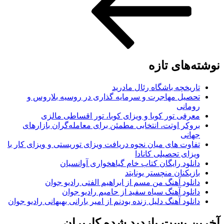
های تازه
ریخچه باشگاه رئال مادرید
صیل مهاجرت و سرمایه گذاری در روسیه بلاروس و
مانی
رفی تور کوبا و ویزای کوبا، تور اقساطی مالزی
وکر اوتت، انتخابی مطمئن برای معامله‌گران بازارهای
انی
اوت های میان نحوه دریافت ویزای توریستی و ویزای کار با
زای تحصیلی کانادا
نلود رایگان کتاب خام گیاهخواری آوانسیان
زیکنان منچستر یونایتد
نلود آهنگ من مسم از ابراهیم الفتی رادیو جوان
نلود آهنگ سیاه سفید از حامیم رادیو جوان
نلود آهنگ دلیل زنده بودنم از امیر بارانی بهبهانی رادیو جوان
 پست بازدید شده کاربران