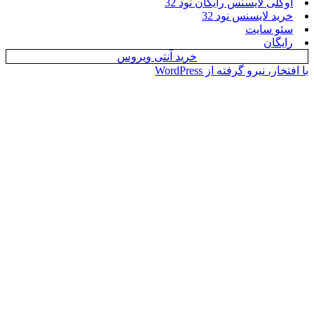
 لایسنس رایگان نود 32
لایسنس نود 32
سایت
ن
خرید آنتی ویروس
یرو گرفته از WordPress