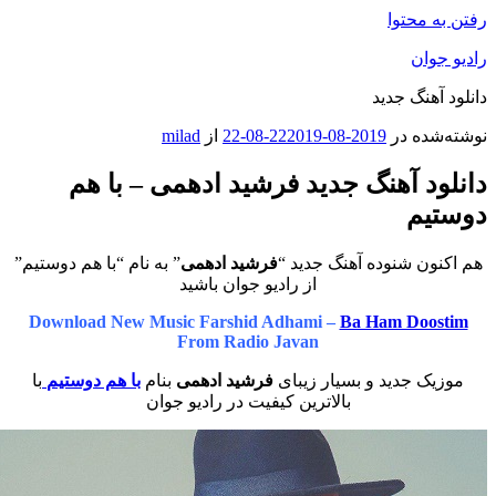
محتوا
ان
هنگ جدید
ه در
2019-08-22
2019-08-22
از
milad
د آهنگ جدید فرشید ادهمی – با هم
م
ن شنوده آهنگ جدید “
فرشید ادهمی
” به نام “با هم دوستیم”
از رادیو جوان باشید
Download New Music Farshid Adhami –
Ba Ham Do
From Radio Javan
 جدید و بسیار زیبای
فرشید ادهمی
بنام
با هم دوستیم
با
بالاترین کیفیت در رادیو جوان