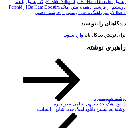
،
کد پیشواز با هم
از فرشید ادهمی
،
متن آهنگ Ba Ham Doostim از Farshid
متن آهنگ با هم دوستیم از فرشید ادهمی
ان را بنویسید
تن دیدگاه باید
وارد بشوید
.
ی نوشته
لی
پیشین
هنگ جدید سهیل جامی – در میره
دی
پسین
دانلود آهنگ جدید شایع – اینجانب