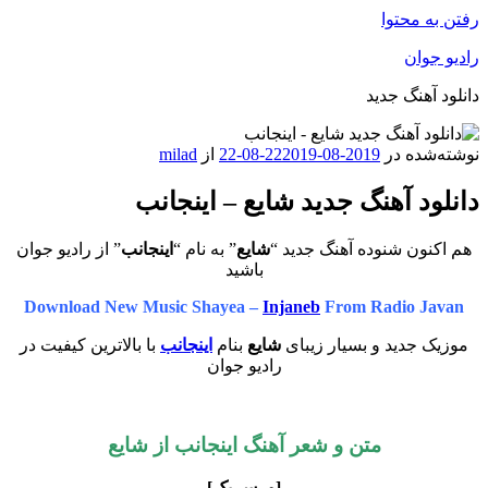
رفتن به محتوا
رادیو جوان
دانلود آهنگ جدید
نوشته‌شده در
2019-08-22
2019-08-22
از
milad
دانلود آهنگ جدید شایع – اینجانب
هم اکنون شنوده آهنگ جدید “
شایع
” به نام “
اینجانب
” از رادیو جوان
باشید
Download New Music Shayea –
Injaneb
From Radio Javan
موزیک جدید و بسیار زیبای
شایع
بنام
اینجانب
با بالاترین کیفیت در
رادیو جوان
متن و شعر آهنگ
اینجانب
از
شایع
[ورس یک]