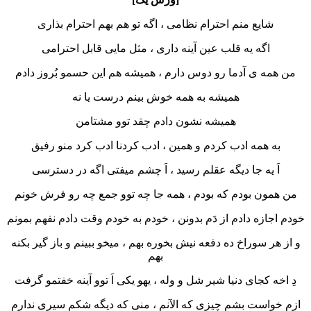
شایع منم احترام نظامی ، اگه تو هم بهم احترام بذاری
اگه یه قلب عین آینه داری ، مثل مایی قابل احترامی
من همه ی آدما رو دوس دارم ، همیشه هم این حسمو بُروز دادم
همیشه به همه خوش بینم درست یا نه
همیشه نشون دادم چقد توو مشتامن
به همه ادب کردم و همین ، ادب کردنا ادب کرد منو رفیق
اَ یه جا دیگه عقلم رسید ، اَ چشم میفتی اگه در دسترسی
من همون بودم که بودم ، همه جا چه توو جمع چه رو فرش خونم
خودم اجازه دادم از دَم بدونن ، خودم به خودم وقت دادم نفهم بمونم
و از هر سوراخ ده دفعه نیش بخوره بهم ، میخو ببینم و باز گیر بکنه
بهم
دِ اخه کجای دنیا شیر شل و وله ، یهو یکی اَ توو آینه خفتمو گرفت
ازم خواست بشم چیزی که الآنم ، منی که دیگه شکم سیری ندارم