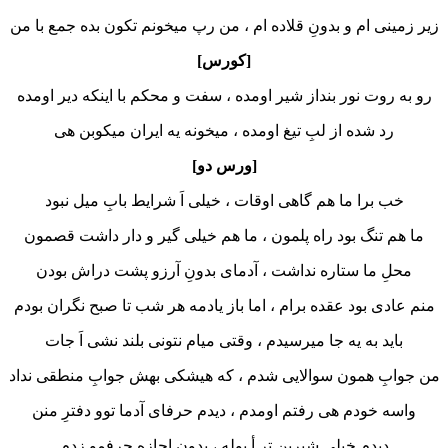
زیر زمینی ام و بدونِ قلاده ام ، من رپ میخونم تکون بده جمع با من
[کورس]
رو به روت نور بنداز شیر اومده ، سفت و محکم با اینکه دیر اومده
رد شده از لبِ تیغ اومده ، میخونه یه ایران میکوبن هی
[ورس دو]
خب برا ما هم گاهی اوقات ، خیلی اَ شرایط بابِ میل نبود
ما هم تنگ بود راه پلمون ، ما هم خیلی گیر و دار داشت قصمون
محلِ ما ستاره نداشت ، آدمای بدونِ آرزو پشت دراش بودن
منم عادی بود عقده برام ، اما باز یادمه هر شب تا صبح نگران بودم
باید به یه جا میرسیدم ، وقتی میام نتونی بلند نشی اَ جات
من جوابِ همون سوالایی شدم ، که هیشکی بهش جوابِ منطقی نداد
واسه خودم هی رفتم اومدم ، دیدم حرفای آدما توو دفترِ منن
دیدم خیلی شیرین تر أ پوله ، بدون اجازه حرفمو زدم