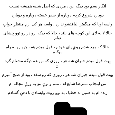
انگار بسم بود دیگه این ، مردی که اصل شبیه همیشه نیست
دوباره شروع کردم دوباره از صفر خسته دوباره و دوباره
واسه اونا که میگفتن لیاقتشو نداره ، واسه هر کی ازم منتظرِ جوابِ
حالا لا به لای این کوچه های بلند ، حالا که دیکه رو در رو توو چِشای
توام
حالا که مرد شدم رویِ پای خودم ، قول میدم همه چیو رو به راه
میکنم
بِهت قول میدم جبران شه هر ، روزی که توو هم دیگه مشتام گره
ان
بهت قول میدم جبران شه هر ، روزی که رو سقف بود از صبح آمپرم
من اینجاب ممرضا شایع ام ، منم و نونِ بندِ به ورقِ مچاله ام
زنده ام به همین بد خطیا ، به توو روت وایسادن با دهنِ گشادم