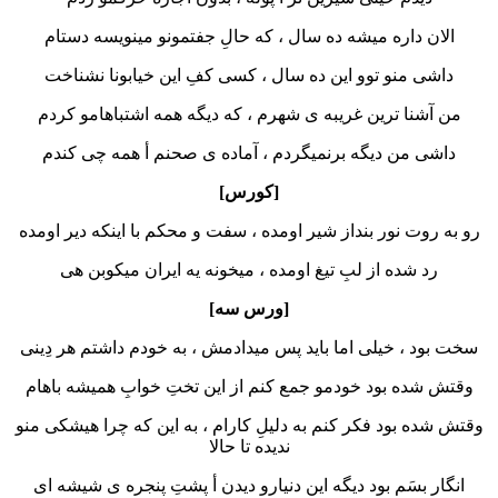
الان داره میشه ده سال ، که حالِ جفتمونو مینویسه دستام
داشی منو توو این ده سال ، کسی کفِ این خیابونا نشناخت
من آشنا ترین غریبه ی شهرم ، که دیگه همه اشتباهامو کردم
داشی من دیگه برنمیگردم ، آماده ی صحنم أ همه چی کندم
[کورس]
رو به روت نور بنداز شیر اومده ، سفت و محکم با اینکه دیر اومده
رد شده از لبِ تیغ اومده ، میخونه یه ایران میکوبن هی
[ورس سه]
سخت بود ، خیلی اما باید پس میدادمش ، به خودم داشتم هر دِینی
وقتش شده بود خودمو جمع کنم از این تختِ خوابِ همیشه باهام
وقتش شده بود فکر کنم به دلیلِ کارام ، به این که چرا هیشکی منو
ندیده تا حالا
انگار بسَم بود دیگه این دنیارو دیدن أ پشتِ پنجره ی شیشه ای