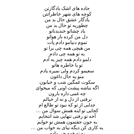
جاده های اشک یادگارتن
کوچه های شهر خاطراتتن
یادگار عشق حال بد من
چطوریه تو حال بد من
یاد چشاتو خندیدناتو
دل من کرده باز هواتو
تموم دنیامو دادم پات
من هیچی همه چی برا تو
به تو همه چی دادم
دلمو دادم همه چیز یه آدم
تو با خاطره هاتو
سعیمو کردم ولی نمیره یادم
منو یه حال داغون
سکوت غمگین شب و خیابون
اگه نباشه پیشت اونی که میخوای
چه غمی داره بارون
نرفتی از دل و نه از خیالم
جدایی از تو که نبود تو طالع ام
کجایی تو اینه همش سوال من …
آخه تو رفتی تنهایی شد انتخابم
به جون جفتمون همش تو خوابم
یه کاری کن دیگه نیای به خواب من …
به تو همه چی دادم