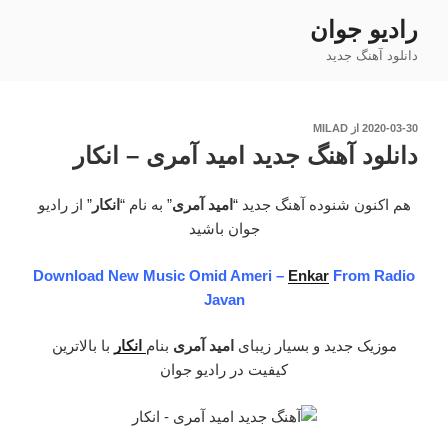
فتن
رادیو جوان
ه
دانلود آهنگ جدید
حتوا
نوشته‌شده
2020-03-30
از
MILAD
در
دانلود آهنگ جدید امید آمری – انکار
هم اکنون شنوده آهنگ جدید “
امید آمری
” به نام “
انکار
” از رادیو
جوان باشید
Download New Music Omid Ameri –
Enkar
From Radio
Javan
موزیک جدید و بسیار زیبای
امید آمری
بنام
انکار
با بالاترین
کیفیت در رادیو جوان