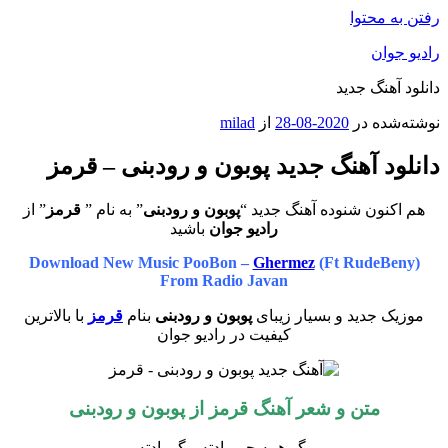
رفتن به محتوا
رادیو جوان
دانلود آهنگ جدید
نوشته‌شده در
2020-08-28
از
milad
دانلود آهنگ جدید پوبون و رودبنی – ‌قرمز
هم اکنون شنوده آهنگ جدید “
پوبون و رودبنی
” به نام ”
قرمز
” از
رادیو جوان
باشید
Download New Music PooBon –
Ghermez
(Ft RudeBeny)
From Radio Javan
موزیک جدید و بسیار زیبای
پوبون و رودبنی
بنام
قرمز
با بالاترین
کیفیت در رادیو جوان
متن و شعر آهنگ قرمز از
پوبون و رودبنی
بگو همه چیو یادته، بگو یادته