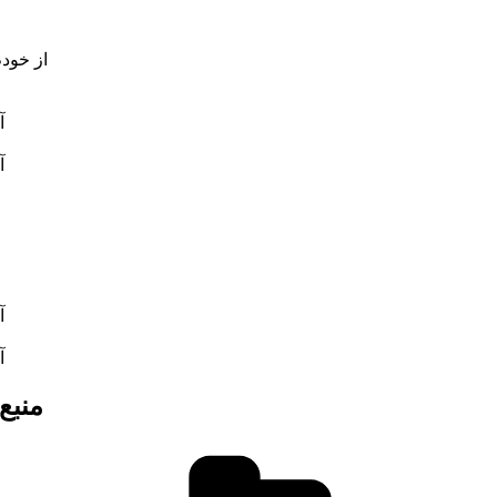
از خود
آ
آ
ع
آ
آ
منبع