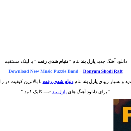
دانلود آهنگ جدید
پازل بند
بنام “
دنیام‌ شدی رفت
” با لینک مستقیم
Download New Music Puzzle Band –
Donyam Shodi Raft
ید و بسیار زیبای
پازل بند
بنام
دنیام‌ شدی رفت
با بالاترین کیفیت در را
” برای دانلود آهنگ های
پازل بند
<— کلیک کنید “