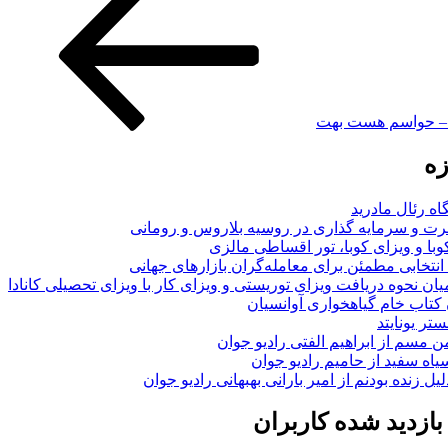
ه – حواسم هست بهت
زه
اه رئال مادرید
ت و سرمایه گذاری در روسیه بلاروس و رومانی
با و ویزای کوبا، تور اقساطی مالزی
انتخابی مطمئن برای معامله‌گران بازارهای جهانی
ان نحوه دریافت ویزای توریستی و ویزای کار با ویزای تحصیلی کانادا
ن کتاب خام گیاهخواری آوانسیان
تر یونایتد
من مسم از ابراهیم الفتی رادیو جوان
سیاه سفید از حامیم رادیو جوان
لیل زنده بودنم از امیر بارانی بهبهانی رادیو جوان
ازدید شده کاربران