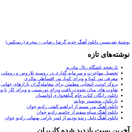
نوشته‌ٔ بعدی
پسین
دانلود آهنگ جدید گرشا رضایی – مجرم (ریمیکس)
نوشته‌های تازه
تاریخچه باشگاه رئال مادرید
تحصیل مهاجرت و سرمایه گذاری در روسیه بلاروس و رومانی
معرفی تور کوبا و ویزای کوبا، تور اقساطی مالزی
بروکر اوتت، انتخابی مطمئن برای معامله‌گران بازارهای جهانی
تفاوت های میان نحوه دریافت ویزای توریستی و ویزای کار با وی
دانلود رایگان کتاب خام گیاهخواری آوانسیان
بازیکنان منچستر یونایتد
دانلود آهنگ من مسم از ابراهیم الفتی رادیو جوان
دانلود آهنگ سیاه سفید از حامیم رادیو جوان
دانلود آهنگ دلیل زنده بودنم از امیر بارانی بهبهانی رادیو جوان
آخرین پست بازدید شده کاربران