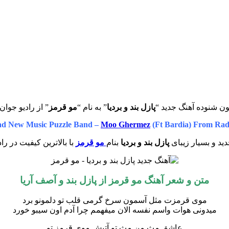
ون شنوده آهنگ جدید “
پازل بند و بردیا
” به نام “
مو قرمز
” از رادیو جوان
d New Music Puzzle Band –
Moo Ghermez
(Ft Bardia) From Rad
ید و بسیار زیبای
پازل بند و بردیا
بنام
مو قرمز
با بالاترین کیفیت در را
متن و شعر آهنگ مو قرمز از پازل بند و آصف آریا
موی قرمزت مثل آسمون سرخ گرمی قلب تو دلمونو برد
میدونی هوات واسم نفسه الان میفهمم چرا آدم اون سیبو خورد
عاشق مث من مث تو آتیشِ موی قرمز تو