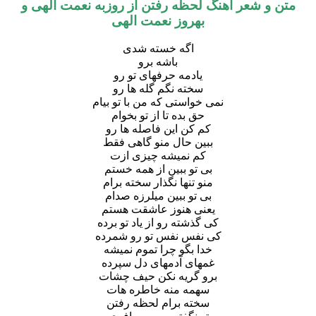
متن و شعر آهنگ لحظه رفتن از
روزبه نعمت الهی و
بهروز نعمت الهی
اگه خسته شدی
باشه برو
یادمه حرفهای تو رو
سخته نگم گله ها رو
نمی خواستی که من با تو بیام
حق بده تا از تو بخوام
کم کن این فاصله ها رو
ببین حال منو گاهی فقط
کم نمیشه چیزی ازت
بی تو ببین از همه خستم
منو تنها نگذار سخته برام
بی تو ببین میلرزه صدام
یعنی هنوز عاشقت هستم
کی گذشته رو از یاد تو برده
کی نفس نفس تو رو شمرده
خدا بگو چرا تموم نمیشه
غمهای آدمهای دل سپرده
برو گریه نکن حیف چشات
سهمه منه خاطره هات
سخته برام لحظه رفتن