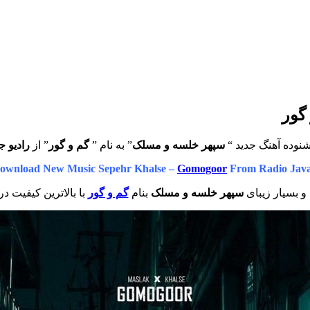
گور
نوده آهنگ جدید “
سپهر خلسه و مسلک
” به نام ”
گم و گور
” از
رادیو ج
ownload New Music Sepehr Khalse –
Gomogoor
From Radio Jav
و بسیار زیبای
سپهر خلسه و مسلک
بنام
گم و گور
با بالاترین کیفیت در