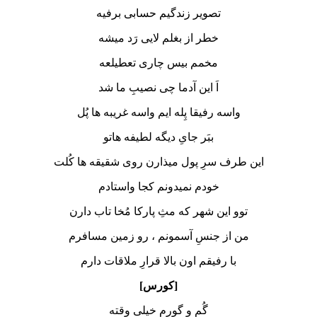
تصویر زندگیم حسابی برفیه
خطر از بغلم لایی رَد میشه
مخمم بیس چاری تعطیلعه
اَ این آدما چی نصیبِ ما شد
واسه رفیقا پِله ایم واسه غریبه ها پُل
ببَر جایِ دیگه لطیفه هاتو
این طرف سرِ پول میذارن روی شقیقه ها کُلت
خودم نمیدونم کجا واستادم
توو این شهر که مثِ پارکا مُخا تاب دارن
من از جنسِ آسمونم ، رو زمین مسافرم
با رفیقم اون بالا قرارِ ملاقات دارم
[کورس]
گُم و گورم خیلی وقته