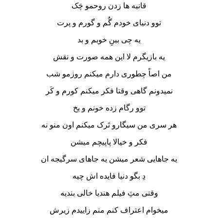
قانیه ها زدن روحمو چَک
توو دنیای خودم گُم و گورم و پرت
یه چی بینِ خوبم و بد
یه بازیگرم لا این همه صورت و نقش
من اصاً چطوری دارم میکنم روزمو شب
نمیدونم گاهی وقتا فکر میکنم کورم و کَر
توو رگام زده خونم و یخ
هر سری من سیگارو تَرک میکنم اون منو نه
فکر و خیالا پاپیچم میشن
یه جاهایی شعر میشن یه جاهای سرگیجه ان
دِ بگو دنیا فایده اش چیه
وقتی مثِ فیلم هندیا خالی بندیه
میخوام اعتراف کنم منم زاییدم زیرش