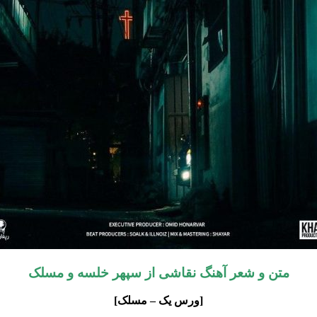
متن و شعر آهنگ نقاشی از
سپهر خلسه و مسلک
[ورس یک – مسلک]