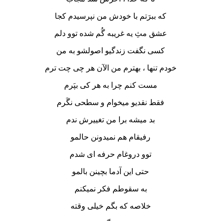
که ببرَتم با خودش من نپرسیدم کجا
عشق مثِ یه غریبه گُم شده توو دلم
کسی نگفت زندگیو اصولشو به من
خودم تنها ، بهترم من الآن هر چی چت ترم
مست کنم چرا به هر کی بپَرم
فقط نقدیو میخوام و سطحی نگَرم
بد میشه برا من تغییرش ندم
رفیقام هم نمیدونن حالمو
توو دروغام حرفه ای شدم
حتی این آدما بچینن بالمو
به سقوطم فکر نمیکنم
خلاصه که بگم خیلی وقته