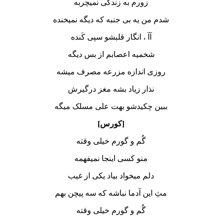
زورم به زندگی نمیچربه
شدم من یه بی جنبه که دیگه نمیخنده
آآ ، انگار قلبشو سپی کَنده
شخمیه اعصابم از بس دیگه
روزی اندازه مزرعه مصرف میشه
نذار زیاد بشه مغز درگیرش
ببین چکیدشو بهت علی مسلک میگه
[کورس]
گُم و گورم خیلی وقته
منو کسی اینجا نمیفهمه
دلم میخواد بیاد یکی از غیب
مثِ این آدما نباشه که سه پیچن بهم
گُم و گورم خیلی وقته