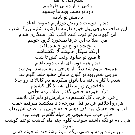
وقتی به اراده بی ظرفیتم
دود تو دست بچه ها چسبید
دادمش تو یادمه
دیدم ا دوست دارمش دوزاریم همونجا افتاد
این صاحب هرچی پول خورد دارمه فازشو داشتیم بزرگ شدیم
این گهو بدیم تو فوت کنیم الکی الکی سیگاری شدم
من اصلا به این حرفا نمیخورد گروه خونیم
یه نخ شد دو نخ دو نخ شد پاکت
اونکه سیگار همیشه لا انگشتاشه
تا صبح تو خیابونا وقت کش تا شب
دیدم همه دوستای ناباب دوستاشم
همونجا تموم شد دیگه از هرچی روم نمیشد روم شد
هرچی بغض بود تو گلوی مامان خشو خلط گلوم شد
شدم پا کار بی ننه بابا پاتوق میکردیم دم کانالا ته رو چالا
خلافشون زیر سطل آشغالا گل کشیدم
ترک خوردم حاجی گفتم اصلا مردم حاجی
از فردا هرچی گل کشیدم ده برابرش تو دلم گل پلاسید
هر رو اخلاقم عن تر قبل مورچه داد میکشید میرفتم عقب
لب و لچه خشک من کف دهنم خودم فوتی و یه صف لش بغلم
حالم خوب نبود هیچی جز فیله گلام تو جیب نبود
هی دادم تو نگه داشتم سوخت گلوم چند ماه گذشت تو تنم گوشت
نموند
من مونده بودم و فسی دیگه منو نمیشناخت تو خونه کسی