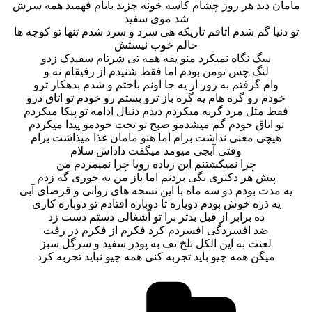
مامان دید هر روز چشام کاسه خونه چزید بابام فهمید همه سرش
شد موی سفید
تو دنیا گم شدم اتاقم تاریکه هی سرد و سرد شدم تنها تو کوچه ها
حالم خوب نیستش
سگ نگاه نمیکرد منو یقه همه تی شرتام سفیدک زدو
لنگ چس تومن بودم اما فقط شنیدم از رفیقام نه و
وام گرفتم به زور از یه جا اونم باختم و شدم بدهکار ترو
خودم رو گره هام یه گره باز ترو بستم رو خودم تو اتاق درو
فقط مثل مرد گریه میکردم دیدم دنبال ادامه تو پیکا میکردم
تو اتاق خودم گم میشدمو صبح تو تخت خودمو پیدا میکردم
هیچی معنی نداشت برام اما هنو مامان غذا میذاشت برام
وقتی آبجی میومد میگفت داداش سلام
چرا نمیکشتنم این زیاده رویا چرا نمیمردم من
پیش هر دکتری بگی بردنم اما باز من یه جوری گه زدم
یه مدت بودم دو سه ماه با این نسخه های روانی و قرصای آبی
یه ذره خوش بودم دوباره تا دوباره افتادم تو دوباره کاری
ده برابر از قبل بدتر برا تو آشغالی دستم دست زد
ضد افسردگی افسردم کرد فکرم از فکرم در رفت
لعنت به این الکل تلخ تف به پودر سفید و سرگل سبز
میگن همه چیو باید تجربه کنی همه چیو نباید تجربه کرد