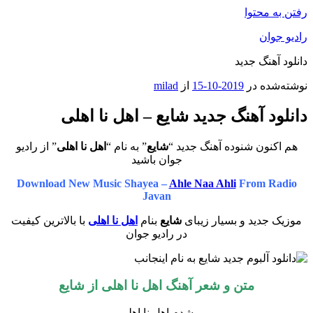
رفتن به محتوا
رادیو جوان
دانلود آهنگ جدید
نوشته‌شده در
2019-10-15
از
milad
دانلود آهنگ جدید شایع – اهل نا اهلی
هم اکنون شنوده آهنگ جدید “
شایع
” به نام “
اهل نا اهلی
” از رادیو
جوان باشید
Download New Music Shayea –
Ahle Naa Ahli
From Radio
Javan
موزیک جدید و بسیار زیبای
شایع
بنام
اهل نا اهلی
با بالاترین کیفیت
در رادیو جوان
متن و شعر آهنگ
اهل نا اهلی
از
شایع
شدم اهل نا اهلی