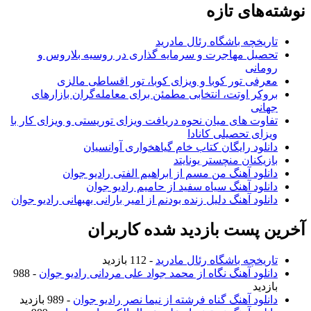
های تازه
ریخچه باشگاه رئال مادرید
صیل مهاجرت و سرمایه گذاری در روسیه بلاروس و
مانی
رفی تور کوبا و ویزای کوبا، تور اقساطی مالزی
وکر اوتت، انتخابی مطمئن برای معامله‌گران بازارهای
انی
اوت های میان نحوه دریافت ویزای توریستی و ویزای کار با
زای تحصیلی کانادا
نلود رایگان کتاب خام گیاهخواری آوانسیان
زیکنان منچستر یونایتد
نلود آهنگ من مسم از ابراهیم الفتی رادیو جوان
نلود آهنگ سیاه سفید از حامیم رادیو جوان
نلود آهنگ دلیل زنده بودنم از امیر بارانی بهبهانی رادیو جوان
 پست بازدید شده کاربران
ریخچه باشگاه رئال مادرید
- 112 بازدید
نلود آهنگ نگاه از محمد جواد علی مردانی رادیو جوان
- 988
زدید
نلود آهنگ گناه فرشته از نیما نصر رادیو جوان
- 989 بازدید