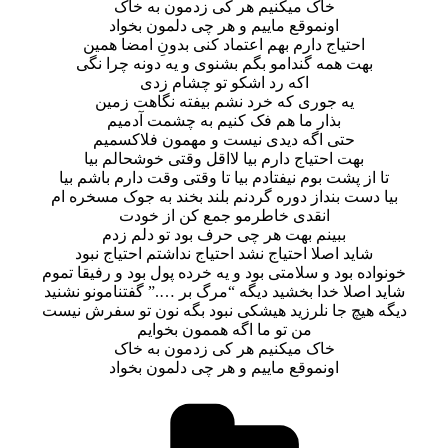
خاک میکنیم هر کی زدمون به خاک
اونموقع ماییم و هر چی دلمون بخواد
احتیاج دارم بهم اعتماد کنی بدونِ امضا همین
بهت همه گندامو بگم بشنوی و یه دونه چرا نگی
اکه رد اشکو تو چشام زدی
یه جوری که خرد نشم بیفته نگاهت زمین
بذار ما هم فک کنیم به چشمت آدمیم
حتی اگه دیدی نیست و مهمون فلاکسمیم
بهت احتیاج دارم بیا لااقل وقتی خوشحالم بیا
ا از پشت بوم نیفتادم بیا تا وقتی وقت دارم باشم بیا
ا دست بنداز دوره گردنم بلند بخند به جوک مسخره ام
انقدی خاطرمو جمع کن از خودت
ببینم بهت هر چی حرف بود تو دلم زدم
شاید اصلا احتیاج نشد احتیاج نداشتم احتیاج نبود
واده بود و سلامتی بود و یه خرده پول بود و رفیقا تموم
د اصلا خدا بخشید دیگه “مرگ بر ….” گفتنامونو نشنید
ه هیچ جا نلرزید هیشکی نبود بگه نون تو سفرش نیست
من تو ما اگه هممون بخوایم
خاک میکنیم هر کی زدمون به خاک
اونموقع ماییم و هر چی دلمون بخواد