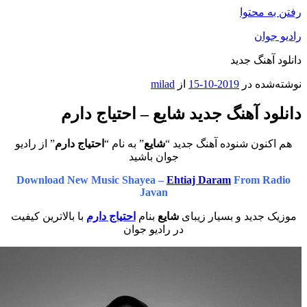
محتوا
ان
هنگ جدید
ه در
2019-10-15
از
milad
 آهنگ جدید شایع – احتیاج دارم
ون شنوده آهنگ جدید “
شایع
” به نام “
احتیاج دارم
” از رادیو
جوان باشید
Download New Music Shayea –
Ehtiaj Daram
From 
Javan
دید و بسیار زیبای
شایع
بنام
احتیاج دارم
با بالاترین کیفیت
در رادیو جوان