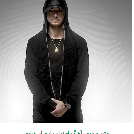
متن و شعر آهنگ
احتیاج دارم
از
شایع