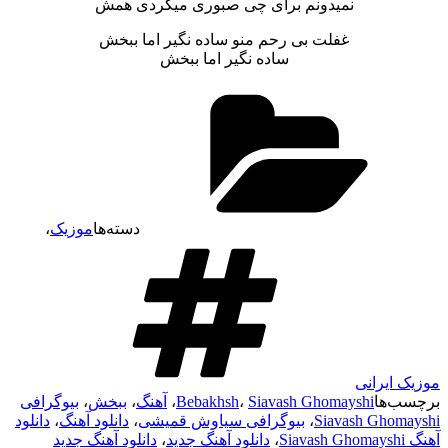
نمیدونم برای چی صبوری میکردی همش
غفلت بی رحم منو ساده نگیر اما ببخش
ساده نگیر اما ببخش
دسته‌ها
موزیک
،
موزیک ایرانی
برچسب‌ها
Siavash Ghomayshi
،
Bebakhsh
،
آهنگ
،
ببخش
،
بیوگرافی
Siavash Ghomayshi
،
بیوگرافی سیاوش قمیشی
،
دانلود آهنگ
،
دانلود
آهنگ Siavash Ghomayshi
،
دانلود آهنگ جدید
،
دانلود آهنگ جدید