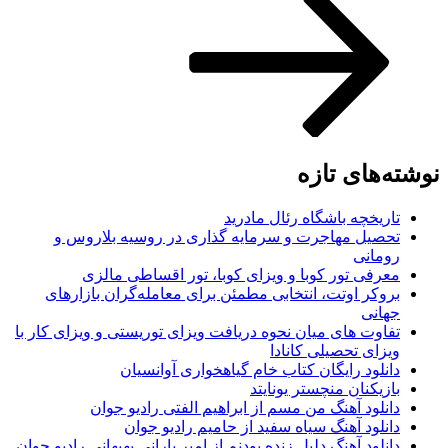
نوشته‌های تازه
تاریخچه باشگاه رئال مادرید
تحصیل مهاجرت و سرمایه گذاری در روسیه بلاروس و
رومانی
معرفی تور کوبا و ویزای کوبا، تور اقساطی مالزی
بروکر اوتت، انتخابی مطمئن برای معامله‌گران بازارهای
جهانی
تفاوت های میان نحوه دریافت ویزای توریستی و ویزای کار با
ویزای تحصیلی کانادا
دانلود رایگان کتاب خام گیاهخواری آوانسیان
بازیکنان منچستر یونایتد
دانلود آهنگ من مسم از ابراهیم الفتی رادیو جوان
دانلود آهنگ سیاه سفید از حامیم رادیو جوان
دانلود آهنگ دلیل زنده بودنم از امیر بارانی بهبهانی رادیو جوان