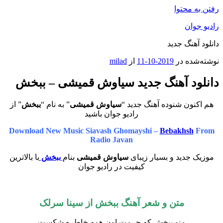
رفتن به محتوا
رادیو جوان
دانلود آهنگ جدید
نوشته‌شده در
2019-10-11
از
milad
دانلود آهنگ جدید سیاوش قمیشی – ببخش
هم اکنون شنوده آهنگ جدید “
سیاوش قمیشی
” به نام “
ببخش
” از
رادیو جوان باشید
Download New Music Siavash Ghomayshi –
Bebakhsh
From
Radio Javan
موزیک جدید و بسیار زیبای
سیاوش قمیشی
بنام
ببخش
با بالاترین
کیفیت در رادیو جوان
متن و شعر آهنگ ببخش از سینا سرلک
منو ببخش که حرمت اون همه خاطره شکست