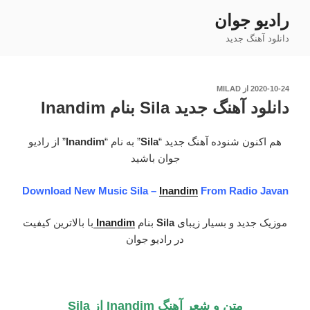
فتن
رادیو جوان
ه
دانلود آهنگ جدید
حتوا
نوشته‌شده
2020-10-24
از
MILAD
در
دانلود آهنگ جدید Sila بنام Inandim
هم اکنون شنوده آهنگ جدید “
Sila
” به نام “
Inandim
” از رادیو
جوان باشید
Download New Music Sila –
Inandim
From Radio Javan
موزیک جدید و بسیار زیبای
Sila
بنام
Inandim
با بالاترین کیفیت
در رادیو جوان
متن و شعر آهنگ Inandim از Sila