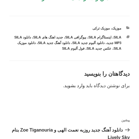
دسته‌ها
موزیک
،
موزیک ترکی
برچسب‌ها
SILA
،
اینستاگرام SILA
،
بیوگرافی SILA
،
جدید اهنگ های SILA
،
دانلود SILA
MP3 جدید
،
دانلود آلبوم جدید SILA
،
دانلود آهنگ جدید SILA
،
دانلود موزیک
SILA
،
عکس جدید SILA
،
فول آلبوم SILA
دیدگاهتان را بنویسید
برای نوشتن دیدگاه باید
وارد بشوید
.
راهبری
نوشته
پیشین
نوشته
قبلی
دانلود آهنگ جدید روزبه نعمت الهی و Zoe Tiganouria بنام
Lively Sky