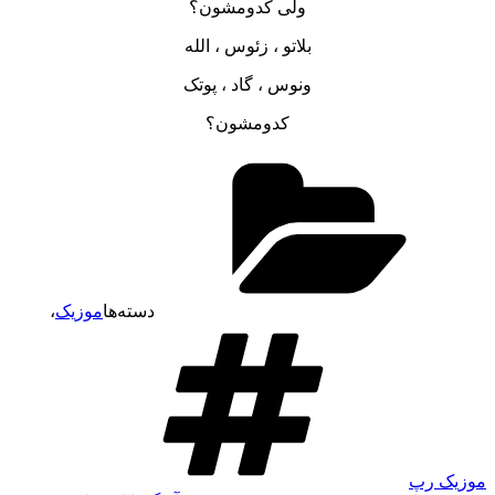
ولی کدومشون؟
بلاتو ، زئوس ، الله
ونوس ، گاد ، پوتک
کدومشون؟
دسته‌ها
موزیک
،
موزیک رپ