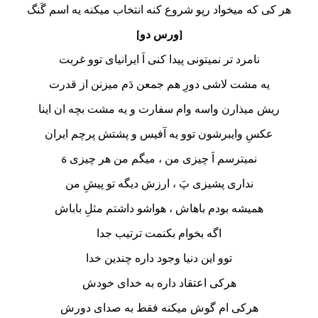
هر کی که میخواد رپو شروع کنه انتخاب میکنه یه اسم گَنگ
[ورس دو]
نامرد تر نمیتونی پیدا کنی اَ ایرانیای توو غربت
یه مشت لاشی دورِ هم جمعن دَم میزنن از قدرت
ریش میذارن واسه وام سفارت و یه مشت بچه ان اینا
عکسِ وایبرشون توو یه آفیس و پشتش پرچم ایران
نمیترسم اَ چیزی من ، میگم من هر چیزی هَ
نداری پشیزی پَ ، ارزش دیگه تو پیشِ من
همیشه بودم باهاش ، هواشو داشتم مثلِ باباش
اگه بخوام بکنمت ترتیب جدا
توو این دنیا وجود داره چندین خدا
هرکی اعتقاد داره به خدای خودش
هرکی ام گوش میکنه فقط به صدای دورش