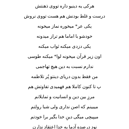
هرکی یه دینیو داره تووی ذهنتش
درست و غلط بودنش هم هست تووی نروش
یکی عر* میخوره نماز میخونه
خودشو با اماما هم تراز میدونه
یکی دزدی میکنه ثواب میکنه
اون زیر قرآن میخونه لوا* میکنه طوسی
ندارم نسبت به دین هیچ تهاجمی
من فقط بدون دریای دینتو پُر تلاطمه
پ تا کنون کاملا هم فهمیدی تفاوتش هم
مرزِ بین دین و انسانیت و تمایلاتم
میبینم که اصن نداری ولی شبا رولتم
میپیچی میگی دینِ خدا بگیر برا خودتم
نود درصده آدما به خدا اعتقاد ندارن