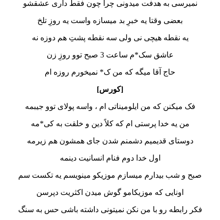
نمیرسی به هدفت میدونی چرا چون فقط داری عشقشو
بعضی وقتا یه خبرِ بد میسازه واست یه روزِ تلخ
یه نقطه هیچی نی ولی سه نقطه پشتِ هم دوزه نه
عاشق سک*م ساعت 3 صبح توو روزِ زن
حاج آقا میگه که من ک* نمیخورم روزه ام
[کورس]
فک میکنن که من ایلومیناتی ام ، واسه پولای توو جیبمه
من یه خدا پرستی ام که کلاً دین و خلقت به کی*مه
دوستای قدیمیم دشمنم شدن جای همشون هم زیرمه
اول خدا دوم فنام انسانیت دینمه
صبح و شب بیدارم میسازم موزیکو مینویسم یه تکست سم
اونایی که موزیکامو گوش میدن اکثریت دپرسن
فکر رابطه رو با من نکن نمیتونی داشته باشی حس به سنگ