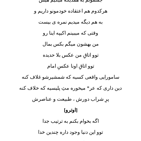
هرکدوم هم اعتقاده خودمونو داریم و
به هم دیگه میدیم نمره ی بیست
وقتی که میبینم اکیپه اینا رو
من بهشون میگم بکس بمال
توو اتاقِ من عکس بلا حدیده
توو اتاقِ اونا عکسِ امام
سامورایی واقعی کسیه که شمشیرشو غلاف کنه
دین داری که عر* میخوره مثِ پلیسیه که خلاف کنه
پرِ شراب دورش ، طبیعت و عناصرش
[اوترو]
اگه بخوام بکنم به ترتیب جدا
توو این دنیا وجود داره چندین خدا