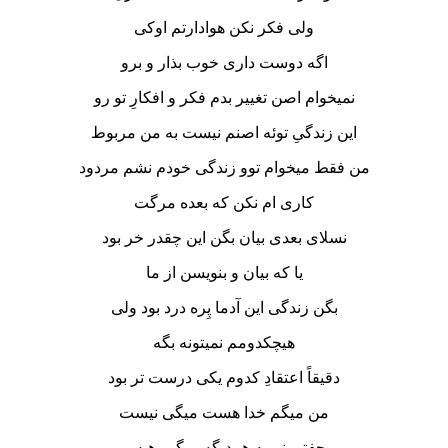
ولی فکر نکن هوادارتم اوکی
اگه دوست داری خوب بذار و برو
نمیخوام اصن تغییر بدم فکر و افکارِ تو رو
این زندگیِ توئه اصنم نیست به من مربوط
من فقط میخوام توو زندگی خودم نشم مردود
کاری ام نکن که بعده مرگت
نسلای بعدی بیان بگن این چقدر خر بود
یا که بیان و بنویسن از ما
بگن زندگی این آدما پِره درد بود ولی
هیچکدومم نمیتونه بگه
دقیقاً اعتقادِ کدوم یکی درست تر بود
من میگم خدا هست میگی نیست
جفتمونم به همدیگه میگیم هیس