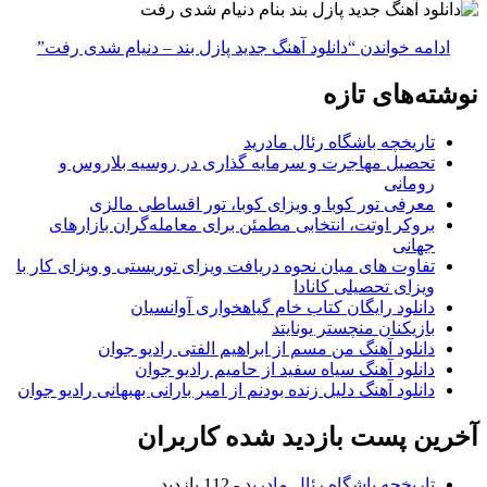
ادامه خواندن
“دانلود آهنگ جدید پازل بند – دنیام‌ شدی رفت”
نوشته‌های تازه
تاریخچه باشگاه رئال مادرید
تحصیل مهاجرت و سرمایه گذاری در روسیه بلاروس و
رومانی
معرفی تور کوبا و ویزای کوبا، تور اقساطی مالزی
بروکر اوتت، انتخابی مطمئن برای معامله‌گران بازارهای
جهانی
تفاوت های میان نحوه دریافت ویزای توریستی و ویزای کار با
ویزای تحصیلی کانادا
دانلود رایگان کتاب خام گیاهخواری آوانسیان
بازیکنان منچستر یونایتد
دانلود آهنگ من مسم از ابراهیم الفتی رادیو جوان
دانلود آهنگ سیاه سفید از حامیم رادیو جوان
دانلود آهنگ دلیل زنده بودنم از امیر بارانی بهبهانی رادیو جوان
آخرین پست بازدید شده کاربران
تاریخچه باشگاه رئال مادرید
- 112 بازدید